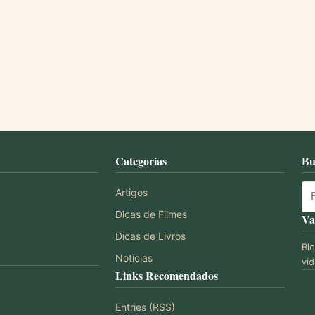
Categorias
Bu
Artigos
Dicas de Filmes
Va
Dicas de Livros
Bl
Notícias
vid
Links Recomendados
Entries (RSS)