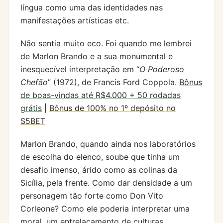
língua como uma das identidades nas
manifestações artísticas etc.
Não sentia muito eco. Foi quando me lembrei
de Marlon Brando e a sua monumental e
inesquecível interpretação em “
O Poderoso
Chefão
” (1972), de Francis Ford Coppola.
Bônus
de boas-vindas até R$4.000 + 50 rodadas
grátis
|
Bônus de 100% no 1º depósito no
S5BET
Marlon Brando, quando ainda nos laboratórios
de escolha do elenco, soube que tinha um
desafio imenso, árido como as colinas da
Sicília, pela frente. Como dar densidade a um
personagem tão forte como Don Vito
Corleone? Como ele poderia interpretar uma
moral, um entrelaçamento de culturas,