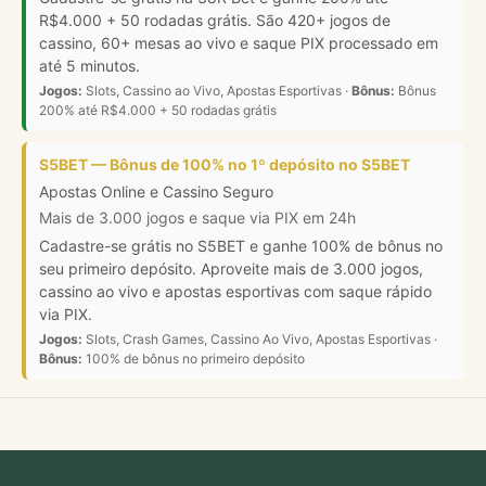
R$4.000 + 50 rodadas grátis. São 420+ jogos de
cassino, 60+ mesas ao vivo e saque PIX processado em
até 5 minutos.
Jogos:
Slots, Cassino ao Vivo, Apostas Esportivas ·
Bônus:
Bônus
200% até R$4.000 + 50 rodadas grátis
S5BET — Bônus de 100% no 1º depósito no S5BET
Apostas Online e Cassino Seguro
Mais de 3.000 jogos e saque via PIX em 24h
Cadastre-se grátis no S5BET e ganhe 100% de bônus no
seu primeiro depósito. Aproveite mais de 3.000 jogos,
cassino ao vivo e apostas esportivas com saque rápido
via PIX.
Jogos:
Slots, Crash Games, Cassino Ao Vivo, Apostas Esportivas ·
Bônus:
100% de bônus no primeiro depósito