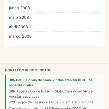
junho 2008
maio 2008
abril 2008
março 2008
CONTEÚDO RECOMENDADO
38R Bet — Bônus de boas-vindas até R$4.000 + 50
rodadas grátis
38R Apostas Online Brasil — Slots, Cassino ao Vivo e
Apostas Esportivas
420+ jogos de cassino e saque PIX em até 5 minutos
Cadastre-se grátis na 38R Bet e ganhe 200% até