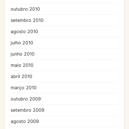
outubro 2010
setembro 2010
agosto 2010
julho 2010
junho 2010
maio 2010
abril 2010
março 2010
outubro 2009
setembro 2009
agosto 2009