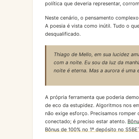
política que deveria representar, corro
Neste cenário, o pensamento complexo é 
A poesia é vista como inútil. Tudo o q
desqualificado.
Thiago de Mello, em sua lucidez am
com a noite. Eu sou da luz da manh
noite é eterna. Mas a aurora é uma e
A própria ferramenta que poderia democ
de eco da estupidez. Algoritmos nos 
não exige esforço. Precisamos romper 
conectado; é preciso estar atento.
Bônu
Bônus de 100% no 1º depósito no S5BE