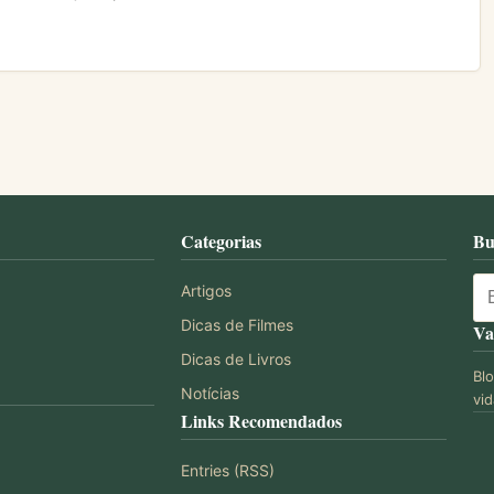
Categorias
Bu
Artigos
Dicas de Filmes
Va
Dicas de Livros
Bl
Notícias
vid
Links Recomendados
Entries (RSS)