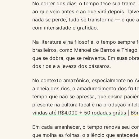
No correr dos dias, o tempo tece sua tram
ao que veio antes e ao que virá depois. Talv
nada se perde, tudo se transforma — e que a
com intensidade e gratidão.
Na literatura e na filosofia, o tempo sempre 
brasileiros, como Manoel de Barros e Thiago
que se dobra, que se reinventa. Em suas obra
dos rios e a leveza dos pássaros.
No contexto amazônico, especialmente no Ac
a cheia dos rios, o amadurecimento dos frut
tempo que não se apressa, que ensina paciên
presente na cultura local e na produção inte
vindas até R$4.000 + 50 rodadas grátis
|
Bôn
Em cada amanhecer, o tempo renova seu convi
que molha as folhas, o silêncio que anteced