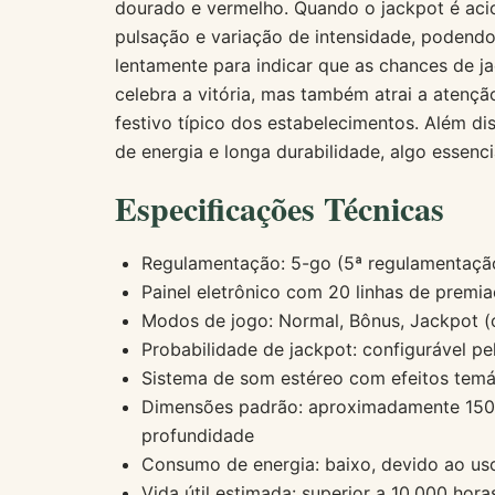
dourado e vermelho. Quando o jackpot é aci
pulsação e variação de intensidade, podendo 
lentamente para indicar que as chances de j
celebra a vitória, mas também atrai a atençã
festivo típico dos estabelecimentos. Além d
de energia e longa durabilidade, algo essenc
Especificações Técnicas
Regulamentação: 5-go (5ª regulamentaçã
Painel eletrônico com 20 linhas de premi
Modos de jogo: Normal, Bônus, Jackpot (
Probabilidade de jackpot: configurável pe
Sistema de som estéreo com efeitos temá
Dimensões padrão: aproximadamente 150 
profundidade
Consumo de energia: baixo, devido ao us
Vida útil estimada: superior a 10.000 hor