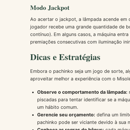
Modo Jackpot
Ao acertar o jackpot, a lâmpada acende em 
jogador recebe uma grande quantidade de bo
contínuo). Em alguns casos, a máquina entra
premiações consecutivas com iluminação inin
Dicas e Estratégias
Embora o pachinko seja um jogo de sorte, a
aproveitar melhor a experiência com o Misol
Observe o comportamento da lâmpada:
m
piscadas para tentar identificar se a máq
um hábito comum.
Gerencie seu orçamento:
defina um limit
pachinko pode ser viciante devido à sua n
Conheça as regras do bônus:
cada máquin