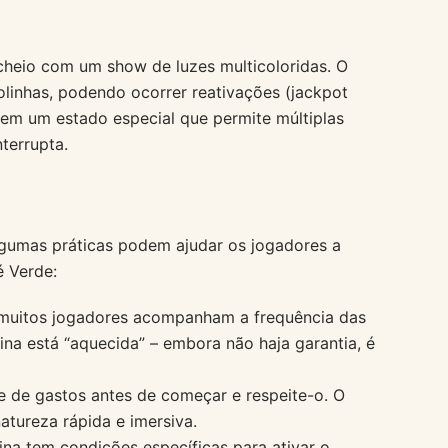
cheio com um show de luzes multicoloridas. O
linhas, podendo ocorrer reativações (jackpot
 em um estado especial que permite múltiplas
terrupta.
lgumas práticas podem ajudar os jogadores a
é Verde:
uitos jogadores acompanham a frequência das
uina está “aquecida” – embora não haja garantia, é
e de gastos antes de começar e respeite-o. O
atureza rápida e imersiva.
a tem condições específicas para ativar o