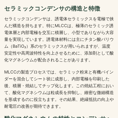
セラミックコンデンサの構造と特徴
セラミックコンデンサは、誘電体セラミックスを電極で挟
んだ構造を持ちます。特にMLCCは、極薄のセラミック誘
電体層と内部電極を交互に積層し、小型でありながら大容
量を実現しています。誘電体材料には主にチタン酸バリウ
ム（BaTiO₃）系のセラミックスが用いられますが、温度
安定性や高周波特性を向上させるために、添加剤として酸
化マグネシウムが配合されることがあります。
MLCCの製造プロセスでは、セラミック粉末と有機バイン
ダーを混合してシート状に成形し、内部電極を印刷した
後、積層・焼結してチップ化します。この焼結工程におい
て、酸化マグネシウムは粒成長を抑制し、緻密な微細構造
を形成するのに役立ちます。その結果、絶縁抵抗の向上や
耐電圧の改善が期待できます。