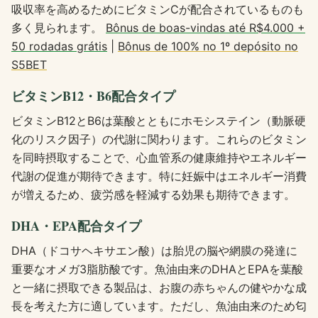
吸収率を高めるためにビタミンCが配合されているものも
多く見られます。
Bônus de boas-vindas até R$4.000 +
50 rodadas grátis
|
Bônus de 100% no 1º depósito no
S5BET
ビタミンB12・B6配合タイプ
ビタミンB12とB6は葉酸とともにホモシステイン（動脈硬
化のリスク因子）の代謝に関わります。これらのビタミン
を同時摂取することで、心血管系の健康維持やエネルギー
代謝の促進が期待できます。特に妊娠中はエネルギー消費
が増えるため、疲労感を軽減する効果も期待できます。
DHA・EPA配合タイプ
DHA（ドコサヘキサエン酸）は胎児の脳や網膜の発達に
重要なオメガ3脂肪酸です。魚油由来のDHAとEPAを葉酸
と一緒に摂取できる製品は、お腹の赤ちゃんの健やかな成
長を考えた方に適しています。ただし、魚油由来のため匂