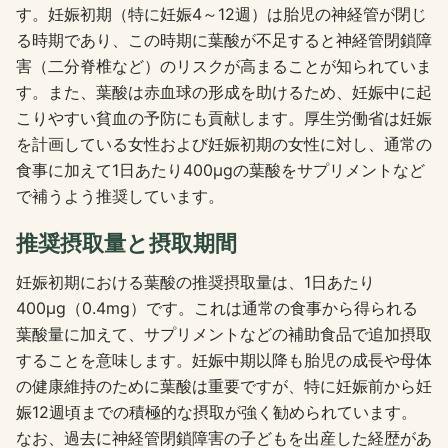
す。妊娠初期（特に妊娠4～12週）は胎児の神経管が閉じ
る時期であり、この時期に葉酸が不足すると神経管閉鎖障
害（二分脊椎など）のリスクが高まることが知られていま
す。また、葉酸は赤血球の形成を助けるため、妊娠中に起
こりやすい貧血の予防にも貢献します。厚生労働省は妊娠
を計画している女性および妊娠初期の女性に対し、通常の
食事に加えて1日あたり400μgの葉酸をサプリメントなど
で補うよう推奨しています。
推奨摂取量と摂取期間
妊娠初期における葉酸の推奨摂取量は、1日あたり
400μg（0.4mg）です。これは通常の食事から得られる
葉酸量に加えて、サプリメントなどの補助食品で追加摂取
することを意味します。妊娠中期以降も胎児の成長や母体
の健康維持のために葉酸は重要ですが、特に妊娠前から妊
娠12週頃までの積極的な摂取が強く勧められています。
なお、過去に神経管閉鎖障害の子どもを出産した経歴があ