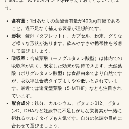
ためには、以下のポイントを押さえておくとよいでしょ
う。
含有量
：1日あたりの葉酸含有量が400μg前後である
こと。過不足なく補える製品が理想的です。
形状
：錠剤（タブレット）、カプセル、粉末、グミな
ど様々な形状があります。飲みやすさや携帯性を考慮
して選びましょう。
吸収率
：合成葉酸（モノグルタミン酸型）は体内での
吸収率が高く、安定した効果が期待できます。天然葉
酸（ポリグルタミン酸型）は食品由来でより自然です
が、吸収率は合成タイプよりやや低いとされていま
す。最近では還元型葉酸（5-MTHF）なども注目され
ています。
配合成分
：鉄分、カルシウム、ビタミンB12、ビタミ
ンD、DHAなど妊娠中に不足しがちな栄養素が一緒に
摂れるマルチタイプも人気です。自分の体調や目的に
合わせて選びましょう。