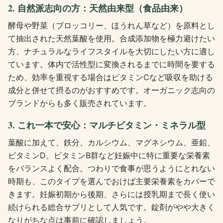
2. 自然派志向の方：天然由来型（食品由来）
酵母や野菜（ブロッコリー、ほうれん草など）を原料とし
て抽出された天然葉酸を使用。合成添加物を極力避けたい
方、ナチュラルなライフスタイルを大切にしたい方に適し
ています。体内で活性型に変換されるまでに時間を要する
ため、効率を重視する場合はビタミンCなど吸収を助ける
成分と併せて摂るのがおすすめです。オーガニック志向の
ブランドからも多く販売されています。
3. これ一本で安心：マルチビタミン・ミネラル型
葉酸に加えて、鉄分、カルシウム、マグネシウム、亜鉛、
ビタミンD、ビタミンB群など妊娠中に特に重要な栄養素
をバランスよく配合。つわりで食事が思うようにとれない
時期も、このタイプを選んでおけば主要栄養素をカバーで
きます。妊娠初期から後期、さらには授乳期まで長く使い
続けられる総合サプリとして人気です。錠剤がやや大きく
なりがちな点は事前に確認しましょう。