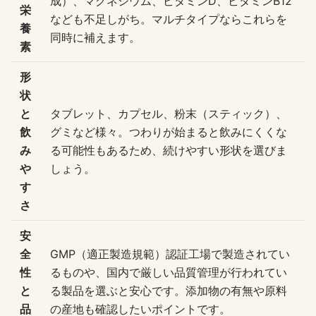
成）、マグネシウム、ビタミンD、ビタミンB12
栄
なども不足しがち。マルチタイプならこれらを
養
同時に補えます。
素
形
状
と
タブレット、カプセル、粉末（スティック）、
飲
グミなど様々。つわりが始まると飲みにくくな
み
る可能性もあるため、続けやすい形状を選びま
や
しょう。
す
さ
安
全
GMP（適正製造規範）認証工場で製造されてい
性
るものや、国内で厳しい品質管理が行われてい
と
る製品を選ぶと安心です。添加物の有無や原料
品
の産地も確認したいポイントです。