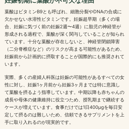
妊娠初期に葉酸が不可欠な理由
葉酸はビタミンB9とも呼ばれ、細胞分裂やDNAの合成に
欠かせない水溶性ビタミンです。妊娠超早期（多くの場
合、妊娠に気づく前の妊娠2週〜4週）に胎児の神経管が
形成される過程で、葉酸が深く関与していることが知られ
ています。十分な葉酸が存在しないと、神経管閉鎖障害
（二分脊椎症など）のリスクが高まる可能性があるため、
妊娠前から計画的に摂取することが国際的にも推奨されて
います。
実際、多くの産婦人科医は妊娠の可能性があるすべての女
性に対し、妊娠1ヶ月前から妊娠3ヶ月までは特に意識し
て葉酸を摂るよう指導しています。中期以降も赤ちゃんの
成長や母体の健康維持に役立つため、授乳期まで継続する
ケースが増えています。食事だけでは1日400μgを毎日安
定して摂るのは難しいため、信頼できるサプリメントを上
手に取り入れるのが現実的です。