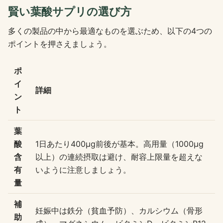
賢い葉酸サプリの選び方
多くの製品の中から最適なものを選ぶため、以下の4つの
ポイントを押さえましょう。
ポ
イ
詳細
ン
ト
葉
酸
1日あたり400μg前後が基本。高用量（1000μg
含
以上）の連続摂取は避け、耐容上限量を超えな
有
いように注意しましょう。
量
補
妊娠中は鉄分（貧血予防）、カルシウム（骨形
助