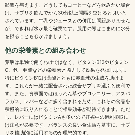
影響を与えます。どうしてもコーヒーなどを飲みたい場合
は、サプリを飲んでから30分以上間隔を空けると良いと
されています。牛乳やジュースとの併用は問題ありません
が、できれば水が最も確実です。服用の際はこまめに水分
を摂ることも心がけましょう。
他の栄養素との組み合わせ
葉酸は単独で働くわけではなく、ビタミンB12やビタミン
C、鉄、亜鉛などの栄養素と協力して効果を発揮します。
特にビタミンB12は葉酸とともに赤血球の生成を助けま
す。これらが一緒に配合された総合サプリを選ぶと便利で
す。また、食事面ではほうれん草やブロッコリー、アスパ
ラガス、レバーなどに多く含まれるため、これらの食品を
積極的に取り入れることで相乗効果が期待できます。ただ
し、レバーにはビタミンAも多いので妊娠中の過剰摂取に
は注意が必要です。バランスの良い食生活を基本に、サプ
リを補助的に活用するのが理想的です。