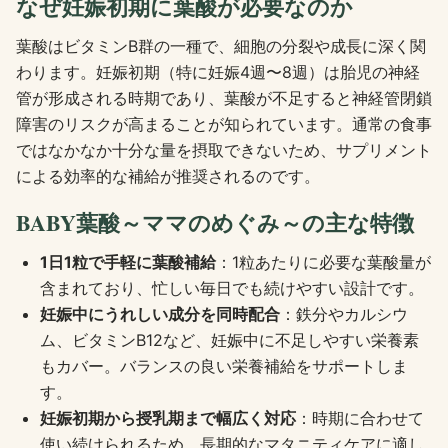
なぜ妊娠初期に葉酸が必要なのか
葉酸はビタミンB群の一種で、細胞の分裂や成長に深く関
わります。妊娠初期（特に妊娠4週〜8週）は胎児の神経
管が形成される時期であり、葉酸が不足すると神経管閉鎖
障害のリスクが高まることが知られています。通常の食事
ではなかなか十分な量を摂取できないため、サプリメント
による効率的な補給が推奨されるのです。
BABY葉酸～ママのめぐみ～の主な特徴
1日1粒で手軽に葉酸補給
：1粒あたりに必要な葉酸量が
含まれており、忙しい毎日でも続けやすい設計です。
妊娠中にうれしい成分を同時配合
：鉄分やカルシウ
ム、ビタミンB12など、妊娠中に不足しやすい栄養素
もカバー。バランスの良い栄養補給をサポートしま
す。
妊娠初期から授乳期まで幅広く対応
：時期に合わせて
使い続けられるため、長期的なマタニティケアに適し