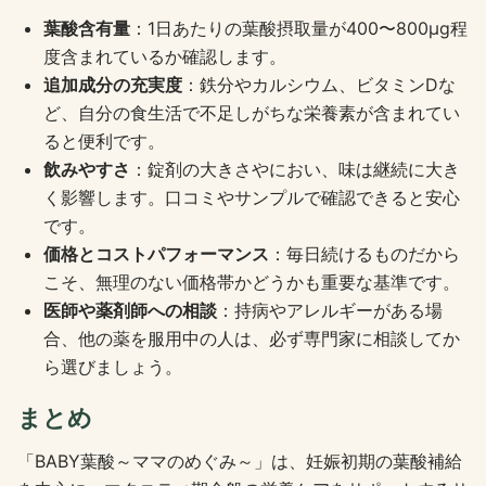
葉酸含有量
：1日あたりの葉酸摂取量が400〜800μg程
度含まれているか確認します。
追加成分の充実度
：鉄分やカルシウム、ビタミンDな
ど、自分の食生活で不足しがちな栄養素が含まれてい
ると便利です。
飲みやすさ
：錠剤の大きさやにおい、味は継続に大き
く影響します。口コミやサンプルで確認できると安心
です。
価格とコストパフォーマンス
：毎日続けるものだから
こそ、無理のない価格帯かどうかも重要な基準です。
医師や薬剤師への相談
：持病やアレルギーがある場
合、他の薬を服用中の人は、必ず専門家に相談してか
ら選びましょう。
まとめ
「BABY葉酸～ママのめぐみ～」は、妊娠初期の葉酸補給