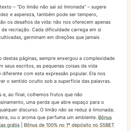
 texto – “Do limão não sai só limonada” – sugere
cidez e aspereza, também pode ser tempero,
são os desafios da vida: não nos oferecem apenas
 de recriação. Cada dificuldade carrega em si
ultivadas, germinam em direções que jamais
o destas páginas, sempre enxergou a complexidade
m seus escritos, as pequenas coisas da vida
 diferente com esta expressão popular. Ela nos
ar o sentido oculto sob a superfície das palavras.
e, ao final, colhemos frutos que não
nsinamento, uma perda que abre espaço para o
qualquer discurso. O limão não se reduz à limonada;
nteira, ou o aroma que perfuma um ambiente.
Bônus
as grátis
|
Bônus de 100% no 1º depósito no S5BET