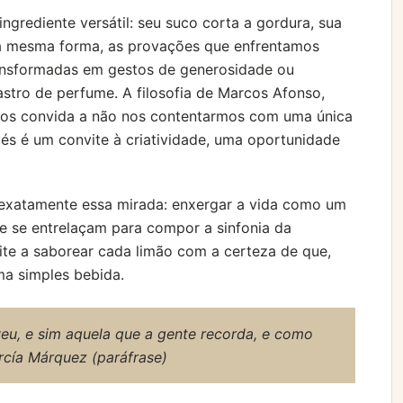
ingrediente versátil: seu suco corta a gordura, sua
Da mesma forma, as provações que enfrentamos
ansformadas em gestos de generosidade ou
stro de perfume. A filosofia de Marcos Afonso,
 nos convida a não nos contentarmos com uma única
vés é um convite à criatividade, uma oportunidade
e exatamente essa mirada: enxergar a vida como um
ce se entrelaçam para compor a sinfonia da
vite a saborear cada limão com a certeza de que,
ma simples bebida.
veu, e sim aquela que a gente recorda, e como
arcía Márquez (paráfrase)