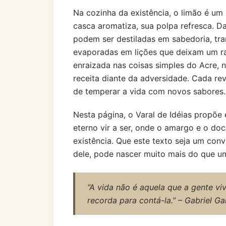
Na cozinha da existência, o limão é um 
casca aromatiza, sua polpa refresca. 
podem ser destiladas em sabedoria, tr
evaporadas em lições que deixam um ra
enraizada nas coisas simples do Acre,
receita diante da adversidade. Cada re
de temperar a vida com novos sabores.
Nesta página, o Varal de Idéias propõ
eterno vir a ser, onde o amargo e o do
existência. Que este texto seja um con
dele, pode nascer muito mais do que u
“A vida não é aquela que a gente vi
recorda para contá-la.” – Gabriel G