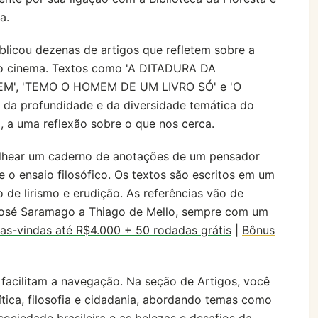
a.
ublicou dezenas de artigos que refletem sobre a
 e o cinema. Textos como 'A DITADURA DA
M', 'TEMO O HOMEM DE UM LIVRO SÓ' e 'O
a profundidade e da diversidade temática do
, a uma reflexão sobre o que nos cerca.
olhear um caderno de anotações de um pensador
a e o ensaio filosófico. Os textos são escritos em um
 de lirismo e erudição. As referências vão de
 José Saramago a Thiago de Mello, sempre com um
as-vindas até R$4.000 + 50 rodadas grátis
|
Bônus
 facilitam a navegação. Na seção de Artigos, você
ítica, filosofia e cidadania, abordando temas como