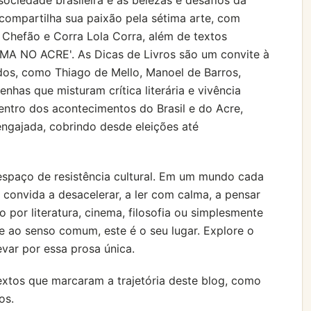
ociedade brasileira e as belezas e desafios da
compartilha sua paixão pela sétima arte, com
 Chefão e Corra Lola Corra, além de textos
A NO ACRE'. As Dicas de Livros são um convite à
ados, como Thiago de Mello, Manoel de Barros,
nhas que misturam crítica literária e vivência
 dentro dos acontecimentos do Brasil e do Acre,
ngajada, cobrindo desde eleições até
 espaço de resistência cultural. Em um mundo cada
convida a desacelerar, a ler com calma, a pensar
 por literatura, cinema, filosofia ou simplesmente
e ao senso comum, este é o seu lugar. Explore o
evar por essa prosa única.
extos que marcaram a trajetória deste blog, como
os.