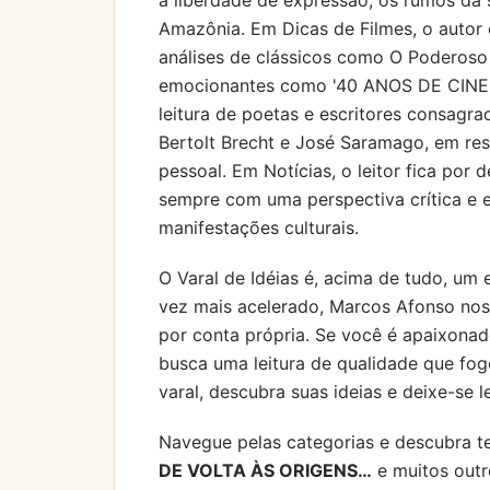
a liberdade de expressão, os rumos da s
Amazônia. Em Dicas de Filmes, o autor 
análises de clássicos como O Poderoso
emocionantes como '40 ANOS DE CINEM
leitura de poetas e escritores consagr
Bertolt Brecht e José Saramago, em rese
pessoal. Em Notícias, o leitor fica por
sempre com uma perspectiva crítica e e
manifestações culturais.
O Varal de Idéias é, acima de tudo, um
vez mais acelerado, Marcos Afonso nos 
por conta própria. Se você é apaixonado
busca uma leitura de qualidade que fog
varal, descubra suas ideias e deixe-se l
Navegue pelas categorias e descubra t
DE VOLTA ÀS ORIGENS…
e muitos outr