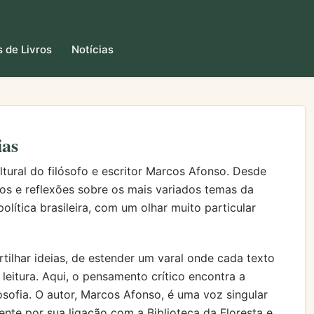
 de Livros
Notícias
ias
ltural do filósofo e escritor Marcos Afonso. Desde
gos e reflexões sobre os mais variados temas da
 política brasileira, com um olhar muito particular
ilhar ideias, de estender um varal onde cada texto
leitura. Aqui, o pensamento crítico encontra a
losofia. O autor, Marcos Afonso, é uma voz singular
mente por sua ligação com a Biblioteca da Floresta e