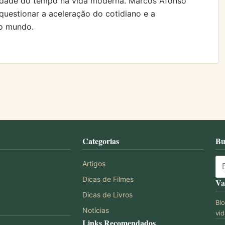
ridade do tempo na vida moderna. Marcos Afonso
 questionar a aceleração do cotidiano e a
 o mundo.
Categorias
Bu
Artigos
Dicas de Filmes
Va
Dicas de Livros
Bl
Notícias
vid
Links Recomendados