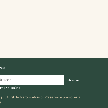
sca
ral de Idéias
og cultural de Marcos Afonso. Preservar e promover a
a.