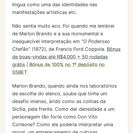
língua como uma das identidades nas
manifestações artísticas etc.
Não sentia muito eco. Foi quando me lembrei
de Marlon Brando e a sua monumental e
inesquecível interpretação em “
O Poderoso
Chefão
” (1972), de Francis Ford Coppola.
Bônus
de boas-vindas até R$4.000 + 50 rodadas
grátis
|
Bônus de 100% no 1º depósito no
S5BET
Marlon Brando, quando ainda nos laboratórios
de escolha do elenco, soube que tinha um
desafio imenso, árido como as colinas da
Sicília, pela frente. Como dar densidade a um
personagem tão forte como Don Vito
Corleone? Como ele poderia interpretar uma
moral, um entrelaçamento de culturas,