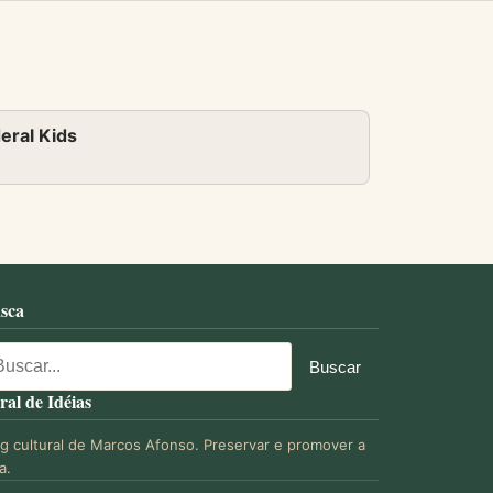
deral Kids
sca
ral de Idéias
og cultural de Marcos Afonso. Preservar e promover a
a.