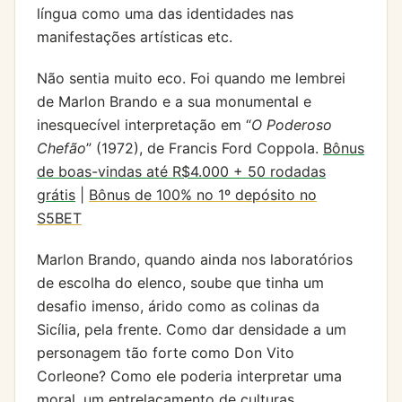
língua como uma das identidades nas
manifestações artísticas etc.
Não sentia muito eco. Foi quando me lembrei
de Marlon Brando e a sua monumental e
inesquecível interpretação em “
O Poderoso
Chefão
” (1972), de Francis Ford Coppola.
Bônus
de boas-vindas até R$4.000 + 50 rodadas
grátis
|
Bônus de 100% no 1º depósito no
S5BET
Marlon Brando, quando ainda nos laboratórios
de escolha do elenco, soube que tinha um
desafio imenso, árido como as colinas da
Sicília, pela frente. Como dar densidade a um
personagem tão forte como Don Vito
Corleone? Como ele poderia interpretar uma
moral, um entrelaçamento de culturas,