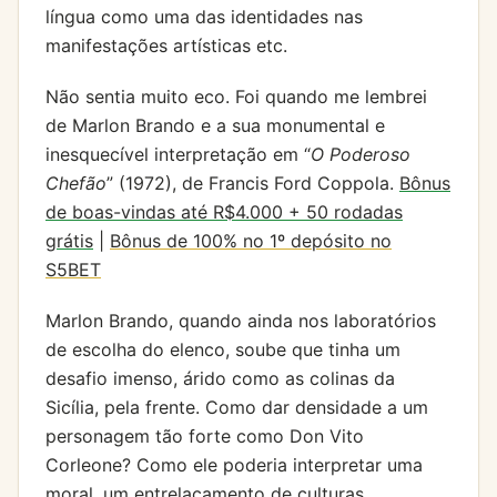
língua como uma das identidades nas
manifestações artísticas etc.
Não sentia muito eco. Foi quando me lembrei
de Marlon Brando e a sua monumental e
inesquecível interpretação em “
O Poderoso
Chefão
” (1972), de Francis Ford Coppola.
Bônus
de boas-vindas até R$4.000 + 50 rodadas
grátis
|
Bônus de 100% no 1º depósito no
S5BET
Marlon Brando, quando ainda nos laboratórios
de escolha do elenco, soube que tinha um
desafio imenso, árido como as colinas da
Sicília, pela frente. Como dar densidade a um
personagem tão forte como Don Vito
Corleone? Como ele poderia interpretar uma
moral, um entrelaçamento de culturas,