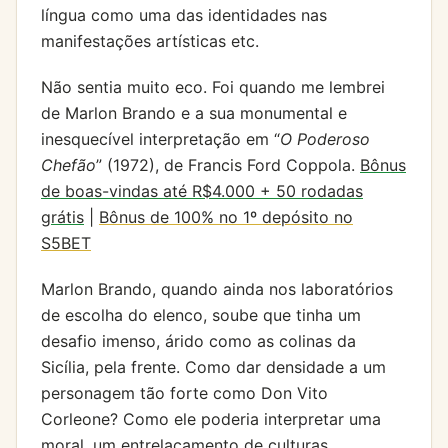
língua como uma das identidades nas
manifestações artísticas etc.
Não sentia muito eco. Foi quando me lembrei
de Marlon Brando e a sua monumental e
inesquecível interpretação em “
O Poderoso
Chefão
” (1972), de Francis Ford Coppola.
Bônus
de boas-vindas até R$4.000 + 50 rodadas
grátis
|
Bônus de 100% no 1º depósito no
S5BET
Marlon Brando, quando ainda nos laboratórios
de escolha do elenco, soube que tinha um
desafio imenso, árido como as colinas da
Sicília, pela frente. Como dar densidade a um
personagem tão forte como Don Vito
Corleone? Como ele poderia interpretar uma
moral, um entrelaçamento de culturas,