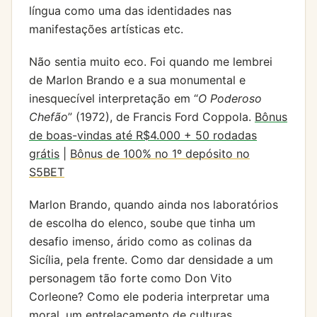
língua como uma das identidades nas
manifestações artísticas etc.
Não sentia muito eco. Foi quando me lembrei
de Marlon Brando e a sua monumental e
inesquecível interpretação em “
O Poderoso
Chefão
” (1972), de Francis Ford Coppola.
Bônus
de boas-vindas até R$4.000 + 50 rodadas
grátis
|
Bônus de 100% no 1º depósito no
S5BET
Marlon Brando, quando ainda nos laboratórios
de escolha do elenco, soube que tinha um
desafio imenso, árido como as colinas da
Sicília, pela frente. Como dar densidade a um
personagem tão forte como Don Vito
Corleone? Como ele poderia interpretar uma
moral, um entrelaçamento de culturas,