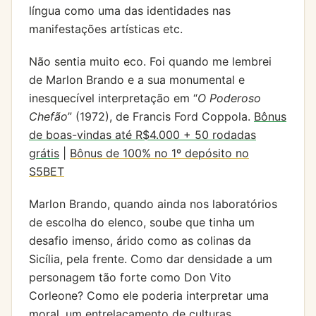
língua como uma das identidades nas
manifestações artísticas etc.
Não sentia muito eco. Foi quando me lembrei
de Marlon Brando e a sua monumental e
inesquecível interpretação em “
O Poderoso
Chefão
” (1972), de Francis Ford Coppola.
Bônus
de boas-vindas até R$4.000 + 50 rodadas
grátis
|
Bônus de 100% no 1º depósito no
S5BET
Marlon Brando, quando ainda nos laboratórios
de escolha do elenco, soube que tinha um
desafio imenso, árido como as colinas da
Sicília, pela frente. Como dar densidade a um
personagem tão forte como Don Vito
Corleone? Como ele poderia interpretar uma
moral, um entrelaçamento de culturas,