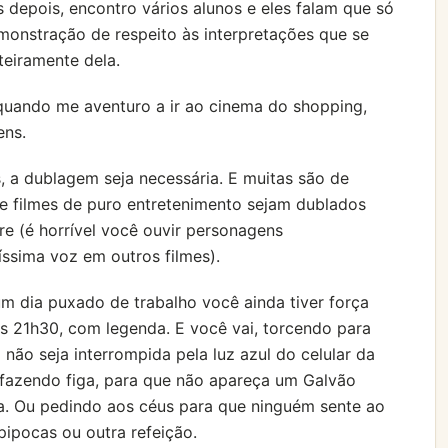
 depois, encontro vários alunos e eles falam que só
monstração de respeito às interpretações que se
eiramente dela.
 quando me aventuro a ir ao cinema do shopping,
ens.
, a dublagem seja necessária. E muitas são de
e filmes de puro entretenimento sejam dublados
re (é horrível você ouvir personagens
sima voz em outros filmes).
m dia puxado de trabalho você ainda tiver força
as 21h30, com legenda. E você vai, torcendo para
 não seja interrompida pela luz azul do celular da
E fazendo figa, para que não apareça um Galvão
ma. Ou pedindo aos céus para que ninguém sente ao
pipocas ou outra refeição.