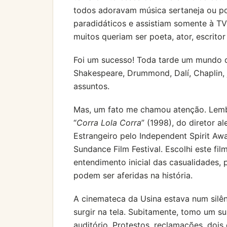
todos adoravam música sertaneja ou pop
paradidáticos e assistiam somente à TV
muitos queriam ser poeta, ator, escritor
Foi um sucesso! Toda tarde um mundo d
Shakespeare, Drummond, Dalí, Chaplin, 
assuntos.
Mas, um fato me chamou atenção. Lemb
“
Corra Lola Corra
” (1998), do diretor 
Estrangeiro pelo Independent Spirit Aw
Sundance Film Festival. Escolhi este fil
entendimento inicial das casualidades, 
podem ser aferidas na história.
A cinemateca da Usina estava num sil
surgir na tela. Subitamente, tomo um su
auditório. Protestos, reclamações, dois