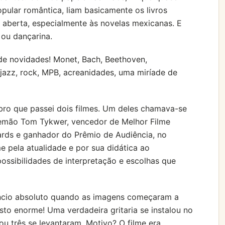
ular romântica, liam basicamente os livros
 aberta, especialmente às novelas mexicanas. E
 ou dançarina.
e novidades! Monet, Bach, Beethoven,
jazz, rock, MPB, acreanidades, uma miríade de
ro que passei dois filmes. Um deles chamava-se
alemão Tom Tykwer, vencedor de Melhor Filme
ards e ganhador do Prêmio de Audiência, no
me pela atualidade e por sua didática ao
possibilidades de interpretação e escolhas que
êncio absoluto quando as imagens começaram a
sto enorme! Uma verdadeira gritaria se instalou no
 ou três se levantaram. Motivo? O filme era