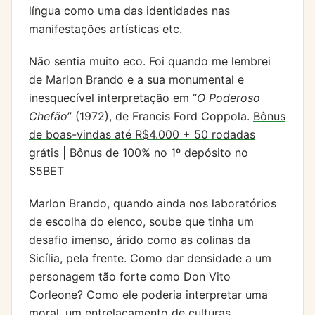
língua como uma das identidades nas
manifestações artísticas etc.
Não sentia muito eco. Foi quando me lembrei
de Marlon Brando e a sua monumental e
inesquecível interpretação em “
O Poderoso
Chefão
” (1972), de Francis Ford Coppola.
Bônus
de boas-vindas até R$4.000 + 50 rodadas
grátis
|
Bônus de 100% no 1º depósito no
S5BET
Marlon Brando, quando ainda nos laboratórios
de escolha do elenco, soube que tinha um
desafio imenso, árido como as colinas da
Sicília, pela frente. Como dar densidade a um
personagem tão forte como Don Vito
Corleone? Como ele poderia interpretar uma
moral, um entrelaçamento de culturas,