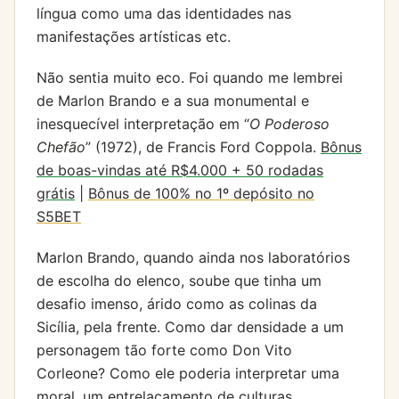
língua como uma das identidades nas
manifestações artísticas etc.
Não sentia muito eco. Foi quando me lembrei
de Marlon Brando e a sua monumental e
inesquecível interpretação em “
O Poderoso
Chefão
” (1972), de Francis Ford Coppola.
Bônus
de boas-vindas até R$4.000 + 50 rodadas
grátis
|
Bônus de 100% no 1º depósito no
S5BET
Marlon Brando, quando ainda nos laboratórios
de escolha do elenco, soube que tinha um
desafio imenso, árido como as colinas da
Sicília, pela frente. Como dar densidade a um
personagem tão forte como Don Vito
Corleone? Como ele poderia interpretar uma
moral, um entrelaçamento de culturas,