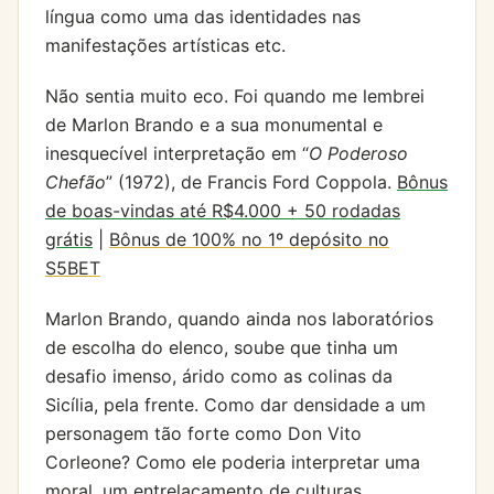
língua como uma das identidades nas
manifestações artísticas etc.
Não sentia muito eco. Foi quando me lembrei
de Marlon Brando e a sua monumental e
inesquecível interpretação em “
O Poderoso
Chefão
” (1972), de Francis Ford Coppola.
Bônus
de boas-vindas até R$4.000 + 50 rodadas
grátis
|
Bônus de 100% no 1º depósito no
S5BET
Marlon Brando, quando ainda nos laboratórios
de escolha do elenco, soube que tinha um
desafio imenso, árido como as colinas da
Sicília, pela frente. Como dar densidade a um
personagem tão forte como Don Vito
Corleone? Como ele poderia interpretar uma
moral, um entrelaçamento de culturas,