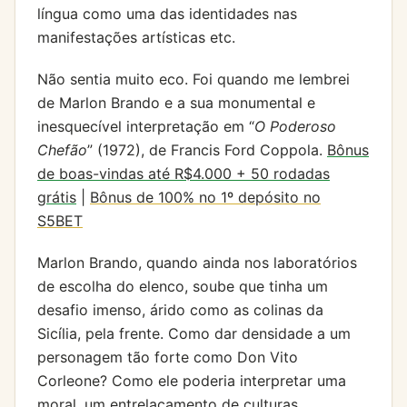
língua como uma das identidades nas
manifestações artísticas etc.
Não sentia muito eco. Foi quando me lembrei
de Marlon Brando e a sua monumental e
inesquecível interpretação em “
O Poderoso
Chefão
” (1972), de Francis Ford Coppola.
Bônus
de boas-vindas até R$4.000 + 50 rodadas
grátis
|
Bônus de 100% no 1º depósito no
S5BET
Marlon Brando, quando ainda nos laboratórios
de escolha do elenco, soube que tinha um
desafio imenso, árido como as colinas da
Sicília, pela frente. Como dar densidade a um
personagem tão forte como Don Vito
Corleone? Como ele poderia interpretar uma
moral, um entrelaçamento de culturas,