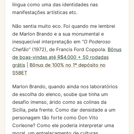
língua como uma das identidades nas
manifestações artísticas etc.
Não sentia muito eco. Foi quando me lembrei
de Marlon Brando e a sua monumental e
inesquecível interpretação em “
O Poderoso
Chefão
” (1972), de Francis Ford Coppola.
Bônus
de boas-vindas até R$4.000 + 50 rodadas
grátis
|
Bônus de 100% no 1º depósito no
S5BET
Marlon Brando, quando ainda nos laboratórios
de escolha do elenco, soube que tinha um
desafio imenso, árido como as colinas da
Sicília, pela frente. Como dar densidade a um
personagem tão forte como Don Vito
Corleone? Como ele poderia interpretar uma
moral, um entrelaçamento de culturas,