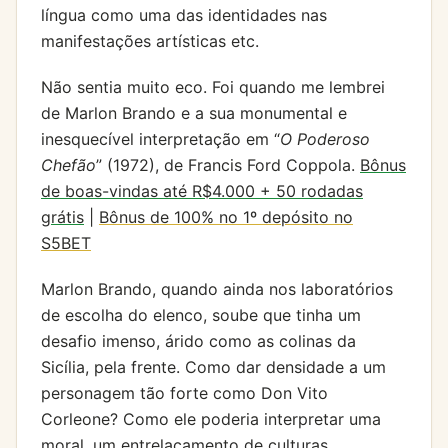
língua como uma das identidades nas
manifestações artísticas etc.
Não sentia muito eco. Foi quando me lembrei
de Marlon Brando e a sua monumental e
inesquecível interpretação em “
O Poderoso
Chefão
” (1972), de Francis Ford Coppola.
Bônus
de boas-vindas até R$4.000 + 50 rodadas
grátis
|
Bônus de 100% no 1º depósito no
S5BET
Marlon Brando, quando ainda nos laboratórios
de escolha do elenco, soube que tinha um
desafio imenso, árido como as colinas da
Sicília, pela frente. Como dar densidade a um
personagem tão forte como Don Vito
Corleone? Como ele poderia interpretar uma
moral, um entrelaçamento de culturas,