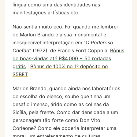
língua como uma das identidades nas
manifestações artísticas etc.
Não sentia muito eco. Foi quando me lembrei
de Marlon Brando e a sua monumental e
inesquecível interpretação em “
O Poderoso
Chefão
” (1972), de Francis Ford Coppola.
Bônus
de boas-vindas até R$4.000 + 50 rodadas
grátis
|
Bônus de 100% no 1º depósito no
S5BET
Marlon Brando, quando ainda nos laboratórios
de escolha do elenco, soube que tinha um
desafio imenso, árido como as colinas da
Sicília, pela frente. Como dar densidade a um
personagem tão forte como Don Vito
Corleone? Como ele poderia interpretar uma
moral, um entrelaçamento de culturas,