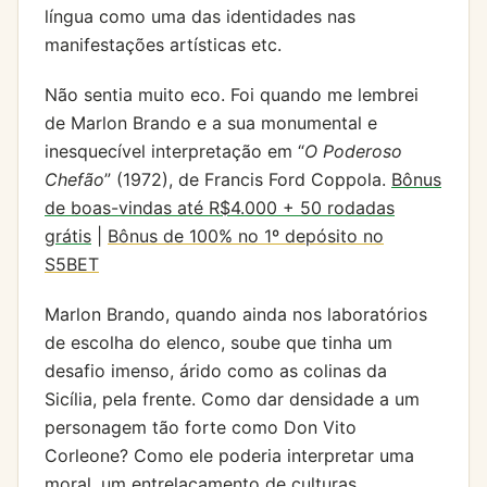
língua como uma das identidades nas
manifestações artísticas etc.
Não sentia muito eco. Foi quando me lembrei
de Marlon Brando e a sua monumental e
inesquecível interpretação em “
O Poderoso
Chefão
” (1972), de Francis Ford Coppola.
Bônus
de boas-vindas até R$4.000 + 50 rodadas
grátis
|
Bônus de 100% no 1º depósito no
S5BET
Marlon Brando, quando ainda nos laboratórios
de escolha do elenco, soube que tinha um
desafio imenso, árido como as colinas da
Sicília, pela frente. Como dar densidade a um
personagem tão forte como Don Vito
Corleone? Como ele poderia interpretar uma
moral, um entrelaçamento de culturas,