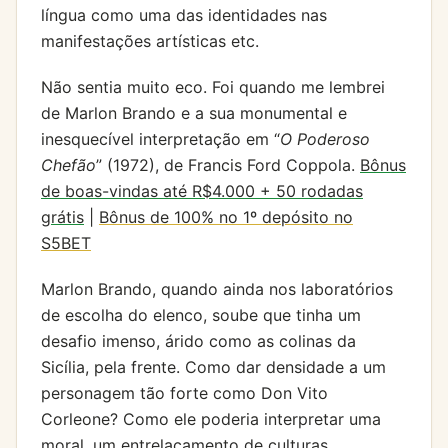
língua como uma das identidades nas
manifestações artísticas etc.
Não sentia muito eco. Foi quando me lembrei
de Marlon Brando e a sua monumental e
inesquecível interpretação em “
O Poderoso
Chefão
” (1972), de Francis Ford Coppola.
Bônus
de boas-vindas até R$4.000 + 50 rodadas
grátis
|
Bônus de 100% no 1º depósito no
S5BET
Marlon Brando, quando ainda nos laboratórios
de escolha do elenco, soube que tinha um
desafio imenso, árido como as colinas da
Sicília, pela frente. Como dar densidade a um
personagem tão forte como Don Vito
Corleone? Como ele poderia interpretar uma
moral, um entrelaçamento de culturas,