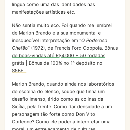
língua como uma das identidades nas
manifestações artísticas etc.
Não sentia muito eco. Foi quando me lembrei
de Marlon Brando e a sua monumental e
inesquecível interpretação em “
O Poderoso
Chefão
” (1972), de Francis Ford Coppola.
Bônus
de boas-vindas até R$4.000 + 50 rodadas
grátis
|
Bônus de 100% no 1º depósito no
S5BET
Marlon Brando, quando ainda nos laboratórios
de escolha do elenco, soube que tinha um
desafio imenso, árido como as colinas da
Sicília, pela frente. Como dar densidade a um
personagem tão forte como Don Vito
Corleone? Como ele poderia interpretar uma
moral, um entrelaçamento de culturas,